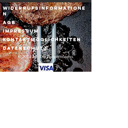
Widerrufsinformatione
n
AGB
Impressum
Kontaktmöglichkeiten
Datenschutz
© 2024 by Die Burgerbraterei.