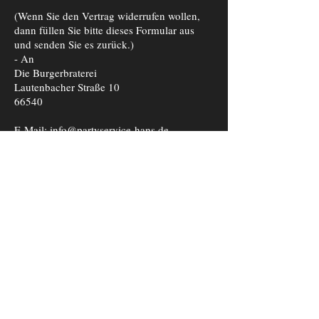
(Wenn Sie den Vertrag widerrufen wollen,
dann füllen Sie bitte dieses Formular aus
und senden Sie es zurück.)
- An
Die Burgerbraterei
Lautenbacher Straße 10
66540
E-Mail: info@partyservice-hans.de
- Hiermit widerrufe(n) ich/wir (*) den von
mir/uns (*) abgeschlossenen Vertrag über
den Kauf der folgenden Waren (*)/ die
Erbringung der folgenden Dienstleistung (*)
- Bestellt am (*)/erhalten am (*)
- Name des/der Verbraucher(s)
- Anschrift des/der Verbraucher(s)
- Unterschrift des/der Verbraucher(s) (nur
bei Mitteilung auf Papier)
- Datum
___________
(*) Unzutreffendes streichen.