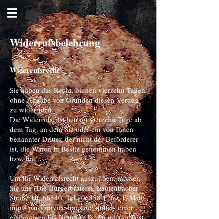
Widerrufsbelehrung
Widerrufsrecht
Sie haben das Recht, binnen vierzehn Tagen
ohne Angabe von Gründen diesen Vertrag
zu widerrufen.
Die Widerrufsfrist beträgt vierzehn Tage ab
dem Tag, an dem Sie oder ein von Ihnen
benannter Dritter, der nicht der Beförderer
ist, die Waren in Besitz genommen haben
bzw. hat.
Um Ihr Widerrufsrecht auszuüben, müssen
Sie uns (Die Burgerbraterei, Lautenbacher
Straße 10, 66540, Tel.:
06858 1260
, E-Mail:
info@partyservice-hans.de
) mittels einer
eindeutigen Erklärung (z.B. ein mit der Post