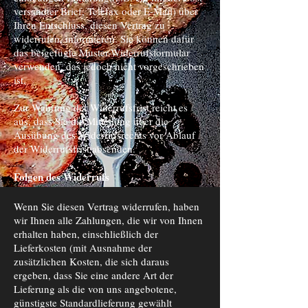
versandter Brief, Telefax oder E-Mail) über
Ihren Entschluss, diesen Vertrag zu
widerrufen, informieren. Sie können dafür
das beigefügte Muster-Widerrufsformular
verwenden, das jedoch nicht vorgeschrieben
ist.
Zur Wahrung der Widerrufsfrist reicht es
aus, dass Sie die Mitteilung über die
Ausübung des Widerrufsrechts vor Ablauf
der Widerrufsfrist absenden.
Folgen des Widerrufs
Wenn Sie diesen Vertrag widerrufen, haben
wir Ihnen alle Zahlungen, die wir von Ihnen
erhalten haben, einschließlich der
Lieferkosten (mit Ausnahme der
zusätzlichen Kosten, die sich daraus
ergeben, dass Sie eine andere Art der
Lieferung als die von uns angebotene,
günstigste Standardlieferung gewählt