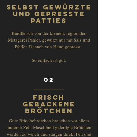
selbst gewürzte
und gepresste
patties
Rindfleisch von der kleinen, regionalen
Metzgerei Pahler, gewürzt nur mit Salz und
Pfeffer. Danach von Hand gepresst.
So einfach ist gut.
02
FRISCH
GEBACKENE
BRÖTCHEN
Gute Briochebrötchen brauchen vor allem
anderen Zeit. Maschinell gefertigte Brötchen
werden zu weich und saugen direkt Fett und