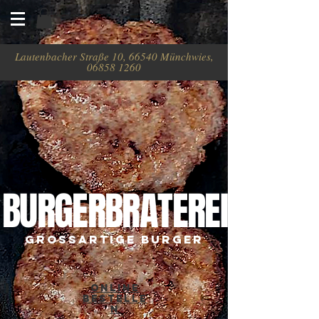
Lautenbacher Straße 10, 66540 Münchwies,
06858 1260
BURGERBRATEREI
grossartige burger
OnlinE
B
estelle
n